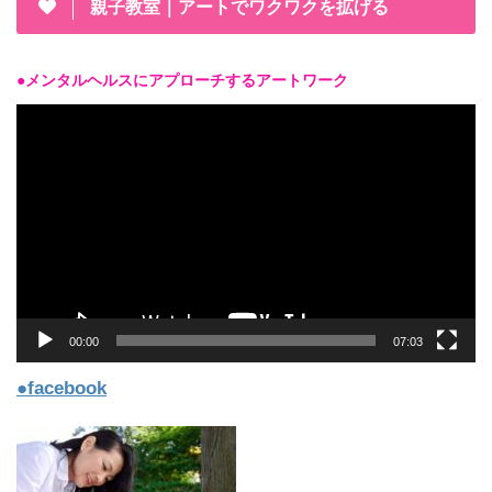
親子教室｜アートでワクワクを拡げる
●メンタルヘルスにアプローチするアートワーク
動
画
プ
レ
ー
ヤ
ー
00:00
07:03
●facebook