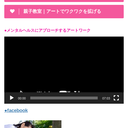
親子教室｜アートでワクワクを拡げる
●メンタルヘルスにアプローチするアートワーク
動
画
プ
レ
ー
ヤ
ー
00:00
07:03
●facebook