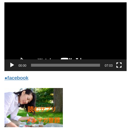
動
画
プ
レ
ー
ヤ
ー
00:00
07:03
●facebook