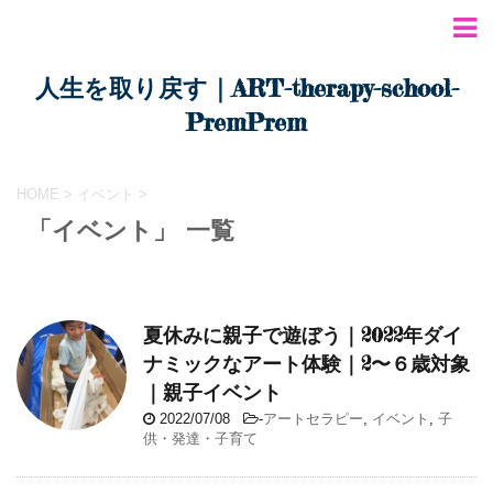
人生を取り戻す｜ART-therapy-school-
PremPrem
HOME
>
イベント
>
「イベント」 一覧
夏休みに親子で遊ぼう｜2022年ダイ
ナミックなアート体験｜2〜６歳対象
｜親子イベント
2022/07/08
-
アートセラピー
,
イベント
,
子
供・発達・子育て