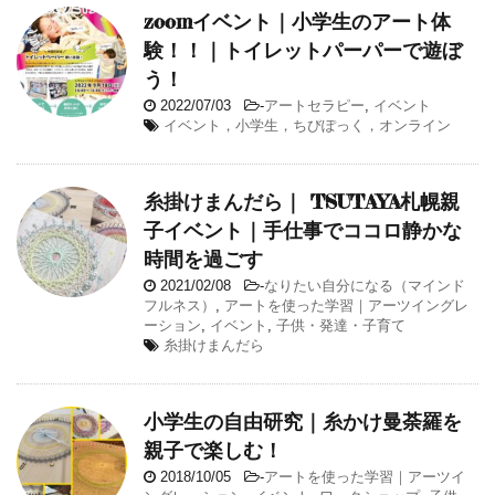
zoomイベント｜小学生のアート体
験！！｜トイレットパーパーで遊ぼ
う！
2022/07/03
-
アートセラピー
,
イベント
イベント，小学生，ちびぽっく，オンライン
糸掛けまんだら｜ TSUTAYA札幌親
子イベント｜手仕事でココロ静かな
時間を過ごす
2021/02/08
-
なりたい自分になる（マインド
フルネス）
,
アートを使った学習｜アーツイングレ
ーション
,
イベント
,
子供・発達・子育て
糸掛けまんだら
小学生の自由研究｜糸かけ曼荼羅を
親子で楽しむ！
2018/10/05
-
アートを使った学習｜アーツイ